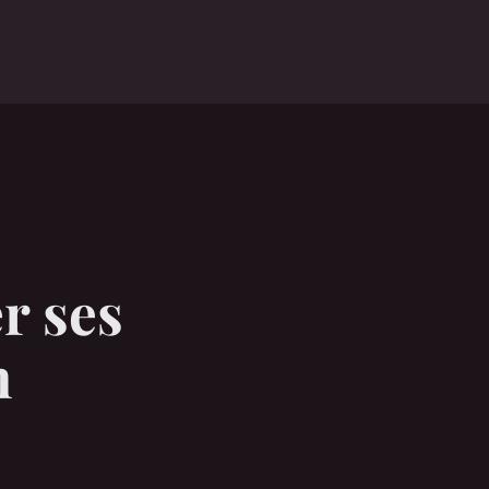
o
r ses
n