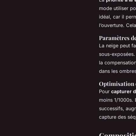
mode utiliser p
idéal, car il per
l’ouverture. Cel
Paramètres d
La neige peut f
sous-exposées. A
la compensation 
dans les ombres
Optimisation d
Pour ⁣
capturer 
moins 1/1000s. E
successifs, augm
capture des séqu
Compositi