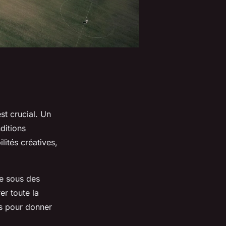
st crucial. Un
ditions
lités créatives,
ue sous des
r toute la
és pour donner