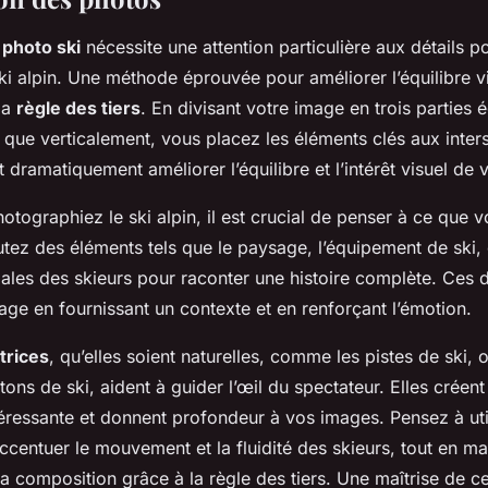
photo ski
nécessite une attention particulière aux détails p
i alpin. Une méthode éprouvée pour améliorer l’équilibre vi
 la
règle des tiers
. En divisant votre image en trois parties é
 que verticalement, vous placez les éléments clés aux inter
t dramatiquement améliorer l’équilibre et l’intérêt visuel de 
tographiez le ski alpin, il est crucial de penser à ce que 
utez des éléments tels que le paysage, l’équipement de ski
ales des skieurs pour raconter une histoire complète. Ces d
mage en fournissant un contexte et en renforçant l’émotion.
trices
, qu’elles soient naturelles, comme les pistes de ski, ou
âtons de ski, aident à guider l’œil du spectateur. Elles créen
éressante et donnent profondeur à vos images. Pensez à uti
centuer le mouvement et la fluidité des skieurs, tout en ma
 la composition grâce à la règle des tiers. Une maîtrise de 