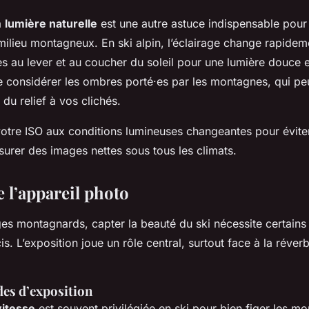
la
lumière naturelle
est une autre astuce indispensable pour
milieu montagneux. En ski alpin, l’éclairage change rapideme
s au lever et au coucher du soleil pour une lumière douce et
e considérer les ombres porté·es par les montagnes, qui pe
 du relief à vos clichés.
otre ISO aux conditions lumineuses changeantes pour éviter
urer des images nettes sous tous les climats.
 l’appareil photo
es montagnards, capter la beauté du ski nécessite certain
s. L’exposition joue un rôle central, surtout face à la réver
es d’exposition
 vitesse
est souvent privilégiée en ski pour bien figer les m