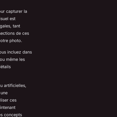
our capturer la
suel est
gales, tant
sections de ces
votre photo.
vous incluez dans
, ou même les
étails
 artificielles,
t une
liser ces
intenant
ces concepts