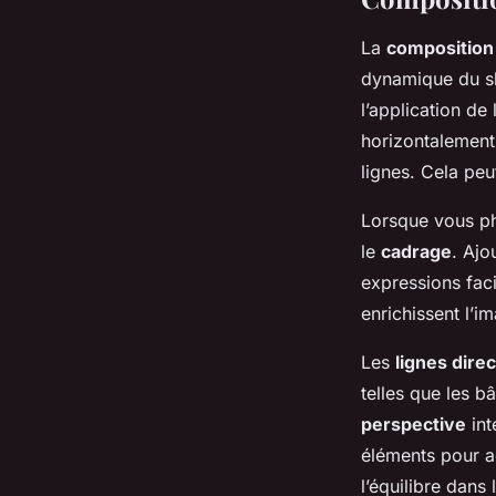
La
composition 
dynamique du sk
l’application de
horizontalement
lignes. Cela peu
Lorsque vous pho
le
cadrage
. Ajo
expressions faci
enrichissent l’i
Les
lignes direc
telles que les b
perspective
int
éléments pour ac
l’équilibre dans