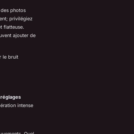
 des photos
nt; privilégiez
 flatteuse.
uvent ajouter de
 le bruit
s
réglages
bération intense
ouvements. Quel