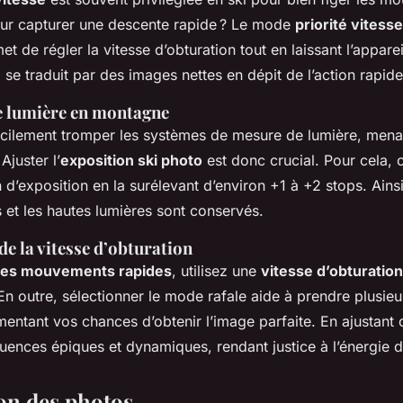
our capturer une descente rapide ? Le mode
priorité vitesse
met de régler la vitesse d’obturation tout en laissant l’apparei
a se traduit par des images nettes en dépit de l’action rapide
e lumière en montagne
acilement tromper les systèmes de mesure de lumière, mena
juster l’
exposition ski photo
est donc crucial. Pour cela, 
d’exposition en la surélevant d’environ +1 à +2 stops. Ainsi,
 et les hautes lumières sont conservés.
e la vitesse d’obturation
des mouvements rapides
, utilisez une ⁣
vitesse d’obturatio
n outre, sélectionner le mode rafale aide à prendre plusieu
entant vos chances d’obtenir l’image parfaite. En ajustant 
ences épiques et dynamiques, rendant justice à l’énergie d
on des photos