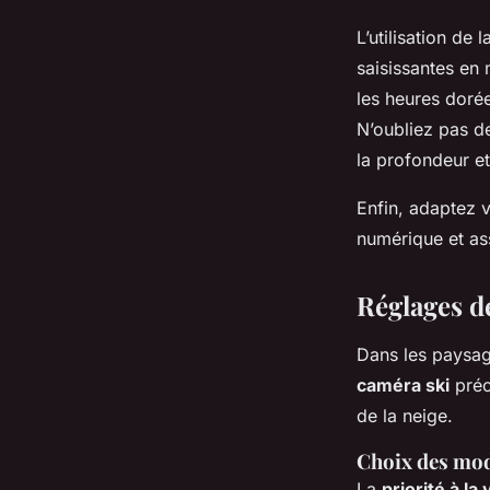
L’utilisation de 
saisissantes en 
les heures dorée
N’oubliez pas d
la profondeur et
Enfin, adaptez v
numérique et ass
Réglages de
Dans les paysag
caméra ski
préci
de la neige.
Choix des mod
La
priorité à la