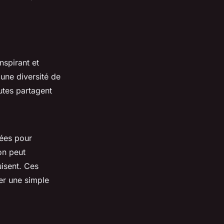
inspirant et
 une diversité de
utes partagent
iées pour
on peut
uisent. Ces
mer une simple