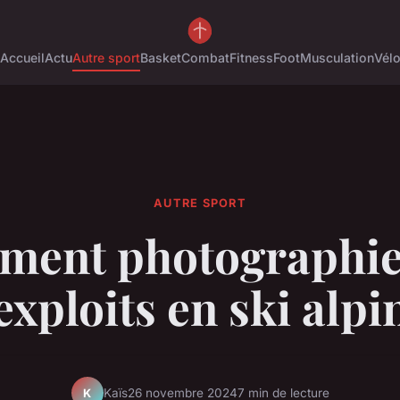
Accueil
Actu
Autre sport
Basket
Combat
Fitness
Foot
Musculation
Vél
AUTRE SPORT
ent photographie
exploits en ski alpi
Kaïs
26 novembre 2024
7 min de lecture
K