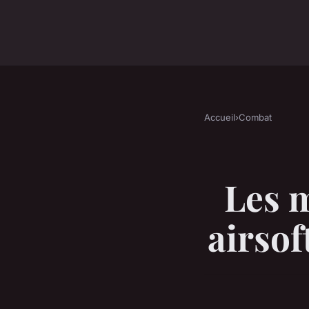
Accueil
›
Combat
Les 
airsof