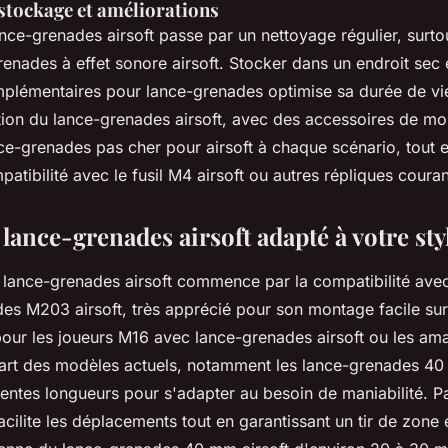
stockage et améliorations
ance-grenades airsoft passe par un nettoyage régulier, surto
grenades à effet sonore airsoft. Stocker dans un endroit sec e
plémentaires pour lance-grenades optimise sa durée de vie e
tion du lance-grenades airsoft, avec des accessoires de m
ce-grenades pas cher pour airsoft à chaque scénario, tout e
mpatibilité avec le fusil M4 airsoft ou autres répliques coura
n
lance-grenades airsoft
adapté à votre sty
n lance-grenades airsoft commence par la compatibilité avec
s M203 airsoft, très apprécié pour son montage facile sur r
 pour les joueurs M16 avec lance-grenades airsoft ou les am
rt des modèles actuels, notamment les lance-grenades 40 
rentes longueurs pour s'adapter au besoin de maniabilité. P
acilite les déplacements tout en garantissant un tir de zone 