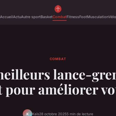
Accueil
Actu
Autre sport
Basket
Combat
Fitness
Foot
Musculation
Vél
COMBAT
meilleurs lance-gre
t pour améliorer vo
Kaïs
28 octobre 2025
5 min de lecture
K