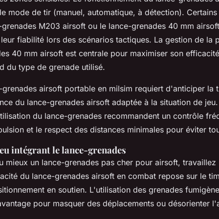
e mode de tir (manuel, automatique, à détection). Certains
grenades M203 airsoft ou le lance-grenades 40 mm airsoft
leur fiabilité lors des scénarios tactiques. La gestion de l
s 40 mm airsoft est centrale pour maximiser son efficacité,
d du type de grenade utilisé.
e-grenades airsoft portable en milsim requiert d'anticiper la t
ance du lance-grenades airsoft adaptée à la situation de jeu
'utilisation du lance-grenades recommandent un contrôle fré
lsion et le respect des distances minimales pour éviter tou
jeu intégrant le lance-grenades
u mieux un lance-grenades pas cher pour airsoft, travaillez 
cacité du lance-grenades airsoft en combat repose sur le tim
sitionnement en soutien. L'utilisation des grenades fumigèn
n avantage pour masquer des déplacements ou désorienter l'