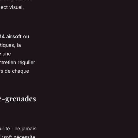
ect visuel,
M4 airsoft
ou
tiques, la
e une
ntretien régulier
ors de chaque
ce-grenades
urité : ne jamais
irsoft nécessite