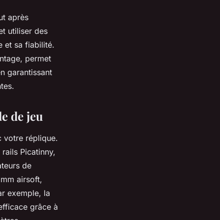
ut après
t utiliser des
t sa fiabilité.
ontage, permet
n garantissant
ntes.
le de jeu
 votre réplique.
ails Picatinny,
ateurs de
mm airsoft,
ar exemple, la
efficace grâce à