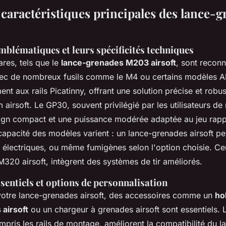
 caractéristiques principales des lance-
mblématiques et leurs spécificités techniques
res, tels que le
lance-grenades M203 airsoft
, sont reconn
vec de nombreux fusils comme le M4 ou certains modèles 
ent aux rails Picatinny, offrant une solution précise et robus
irsoft. Le GP30, souvent privilégié par les utilisateurs de
ign compact et une puissance modérée adaptée au jeu rapp
capacité des modèles varient : un lance-grenades airsoft p
 électriques, ou même fumigènes selon l'option choisie. Ce
320 airsoft, intègrent des systèmes de tir améliorés.
sentiels et options de personnalisation
votre lance-grenades airsoft, des accessoires comme un
ho
airsoft
ou un chargeur à grenades airsoft sont essentiels. 
mpris les rails de montage, améliorent la compatibilité du 