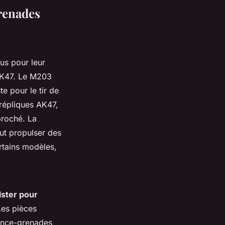
grenades
us pour leur
AK47. Le M203
te pour le tir de
 répliques AK47,
roché. La
eut propulser des
rtains modèles,
lster pour
Les pièces
lance-grenades