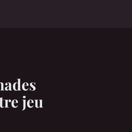
o
nades
tre jeu