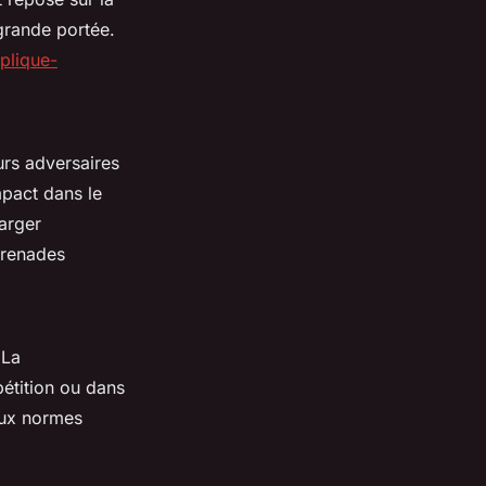
grande portée.
plique-
urs adversaires
mpact dans le
harger
 grenades
 La
étition ou dans
 aux normes