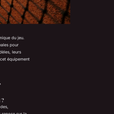
mique du jeu.
éales pour
èles, leurs
t cet équipement
,
 ?
ades,
 repose sur la