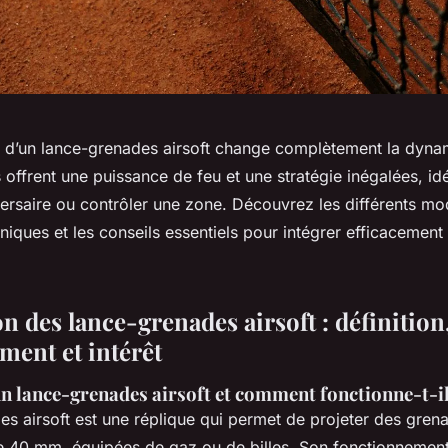
ge d’un lance-grenades airsoft change complètement la dyna
offrent une puissance de feu et une stratégie inégalées, id
ersaire ou contrôler une zone. Découvrez les différents mod
hniques et les conseils essentiels pour intégrer efficacemen
n des lance-grenades airsoft : définition
ment et intérêt
un lance-grenades airsoft et comment fonctionne-t-il
es airsoft est une réplique qui permet de projeter des gren
 40 mm, équipées de gaz ou de billes. Son fonctionnement